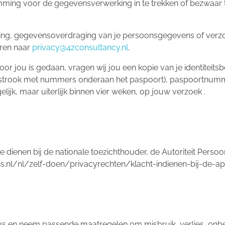
emming voor de gegevensverwerking in te trekken of bezwaar
dering, gegevensoverdraging van je persoonsgegevens of verz
ren naar
privacy@4zconsultancy.nl
.
door jou is gedaan, vragen wij jou een kopie van je identiteit
e strook met nummers onderaan het paspoort), paspoortnumm
lijk, maar uiterlijk binnen vier weken, op jouw verzoek .
 te dienen bij de nationale toezichthouder, de Autoriteit Pers
s.nl/nl/zelf-doen/privacyrechten/klacht-indienen-bij-de-ap
us en neem passende maatregelen om misbruik, verlies, o