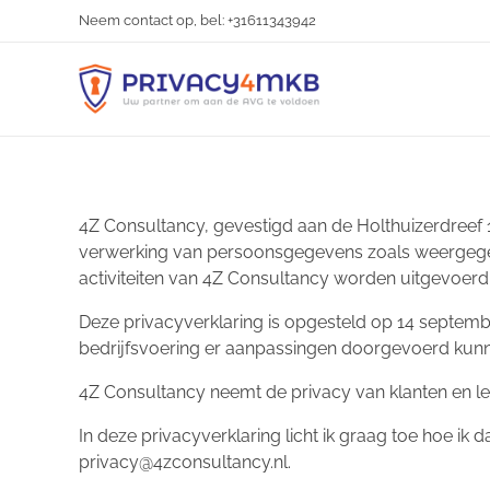
Neem contact op, bel: +31611343942
AVG | Privacy4MKB
Uw partner om aan de AVG te voldoen
4Z Consultancy, gevestigd aan de Holthuizerdreef 
verwerking van persoonsgegevens zoals weergegev
activiteiten van 4Z Consultancy worden uitgevoer
Deze privacyverklaring is opgesteld op 14 septembe
bedrijfsvoering er aanpassingen doorgevoerd kunn
4Z Consultancy neemt de privacy van klanten en le
In deze privacyverklaring licht ik graag toe hoe ik 
privacy@4zconsultancy.nl.