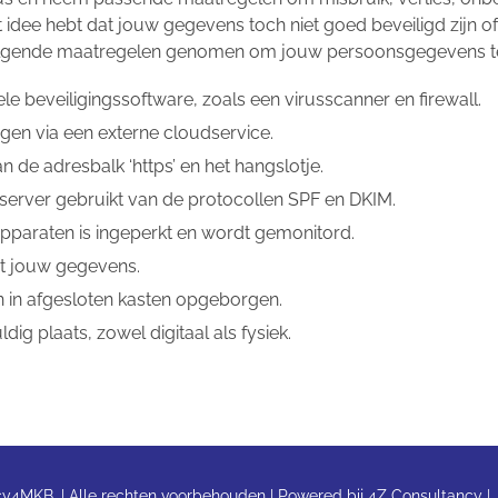
et idee hebt dat jouw gegevens toch niet goed beveiligd zijn o
volgende maatregelen genomen om jouw persoonsgegevens te
e beveiligingssoftware, zoals een virusscanner en firewall.
en via een externe cloudservice.
an de adresbalk ‘https’ en het hangslotje.
 server gebruikt van de protocollen SPF en DKIM.
paraten is ingeperkt en wordt gemonitord.
et jouw gegevens.
in afgesloten kasten opgeborgen.
g plaats, zowel digitaal als fysiek.
y4MKB. | Alle rechten voorbehouden | Powered bij 4Z Consultancy |