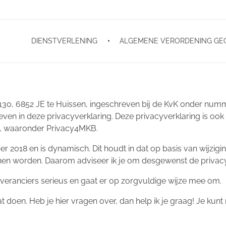
DIENSTVERLENING
ALGEMENE VERORDENING GE
130, 6852 JE te Huissen, ingeschreven bij de KvK onder numm
en in deze privacyverklaring. Deze privacyverklaring is o
d, waaronder Privacy4MKB.
r 2018 en is dynamisch. Dit houdt in dat op basis van wijzigi
en worden. Daarom adviseer ik je om desgewenst de privacyve
veranciers serieus en gaat er op zorgvuldige wijze mee om.
dat doen. Heb je hier vragen over, dan help ik je graag! Je kun