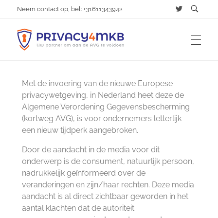
Neem contact op, bel: +31611343942
AVG | Privacy4MKB
Uw partner om aan de AVG te voldoen
DIENSTVERLENING
Met de invoering van de nieuwe Europese
privacywetgeving, in Nederland heet deze de
Algemene Verordening Gegevensbescherming
ALGEMENE VERORDENING GEGEVENSBESCHERMING
(kortweg AVG), is voor ondernemers letterlijk
een nieuw tijdperk aangebroken.
Door de aandacht in de media voor dit
OVER MIJ
onderwerp is de consument, natuurlijk persoon,
nadrukkelijk geïnformeerd over de
veranderingen en zijn/haar rechten. Deze media
CONTACT
aandacht is al direct zichtbaar geworden in het
aantal klachten dat de autoriteit